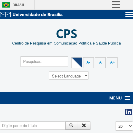
BRASIL
Simplifique!
Sobre a UnB
Comunica BR
CPS
Unidades acadêmicas
Participe
Estude na UnB
Graduação
Acesso à informação
Centro de Pesquisa em Comunicação Política e Saúde Pública
Pós-Graduação
Administração
Legislação
Servidor
Canais
A-
A
A+
MENU
Digite parte do título
Exibir #