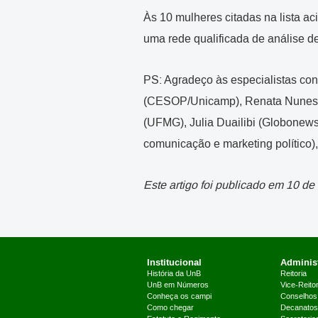
Às 10 mulheres citadas na lista a
uma rede qualificada de análise d
PS: Agradeço às especialistas con
(CESOP/Unicamp), Renata Nunes (D
(UFMG), Julia Duailibi (Globonews
comunicação e marketing político)
Este artigo foi publicado em 10 d
Institucional
Administ
História da UnB
Reitoria
UnB em Números
Vice-Reitor
Conheça os campi
Conselhos
Como chegar
Decanatos