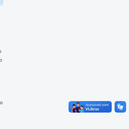
m
o
ão