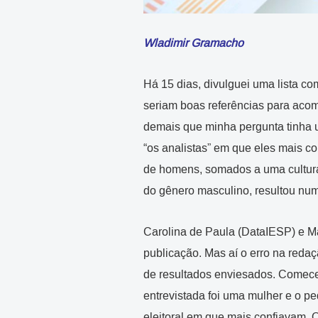
Wladimir Gramacho
Há 15 dias, divulguei uma lista c
seriam boas referências para acomp
demais que minha pergunta tinha u
“os analistas” em que eles mais c
de homens, somados a uma cultura 
do gênero masculino, resultou num
Carolina de Paula (DataIESP) e Ma
publicação. Mas aí o erro na reda
de resultados enviesados. Comece
entrevistada foi uma mulher e o p
eleitoral em que mais confiavam. 