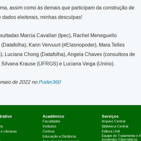
cima, assim como às demais que participam da construção de
e dados eleitorais, minhas desculpas!
sultadas Marcia Cavallari (Ipec), Rachel Meneguello
atafolha), Karin Vervuurt (#Elasnopoder), Mara Telles
), Luciana Chong (Datafolha), Angela Chaves (consultora de
, Silvana Krause (UFRGS) e Luciana Veiga (Unirio).
e maio de 2022 no
Poder360
rativo
Acadêmico
Serviços
Faculdades
Arquivo Central
ia
Institutos
Biblioteca Central
 e câmaras
Centros
Editora UnB
Equipe de Tratamento e 
Educação a Distância
Incidentes Cibernéticos