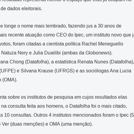
de dados eleitorais.
 de longe o nome mais lembrado, fazendo jus a 30 anos de
mais recente atuação como CEO do Ipec, um instituto novo que j
tos, foram citadas a cientista política Rachel Meneguello
 Natuza Nery e Julia Duailibi (ambas da Globonews).
iana Chong (Datafolha), a estatística Renata Nunes (Datafolha)
o (UFPE) e Silvana Krause (UFRGS) e as sociólogas Ana Lucia
n (OMA).
ta sobre os institutos de pesquisa em cujos resultados elas
a consulta feita aos homens, o Datafolha foi o mais citado,
10 consultas. Outros 4 institutos mencionados foram o Ipec (5
 o Ver (duas menções) e OMA (uma menção).