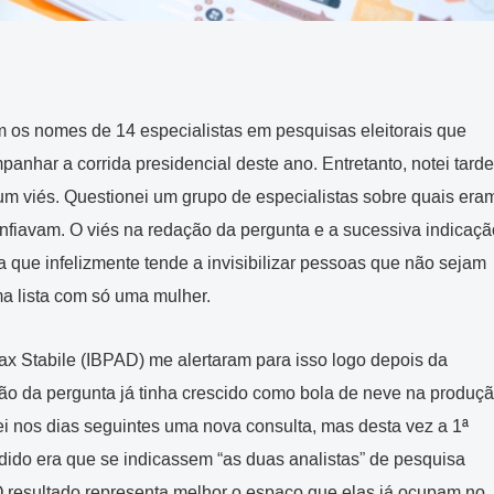
om os nomes de 14 especialistas em pesquisas eleitorais que
anhar a corrida presidencial deste ano. Entretanto, notei tarde
m viés. Questionei um grupo de especialistas sobre quais era
onfiavam. O viés na redação da pergunta e a sucessiva indicaçã
que infelizmente tende a invisibilizar pessoas que não sejam
a lista com só uma mulher.
x Stabile (IBPAD) me alertaram para isso logo depois da
ção da pergunta já tinha crescido como bola de neve na produç
i nos dias seguintes uma nova consulta, mas desta vez a 1ª
edido era que se indicassem “as duas analistas” de pesquisa
O resultado representa melhor o espaço que elas já ocupam no