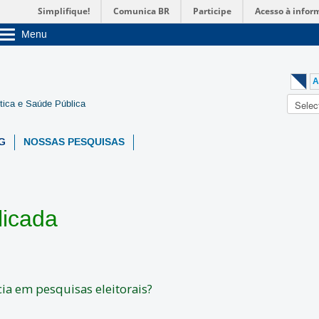
Simplifique!
Comunica BR
Participe
Acesso à infor
Menu
Sobre a UnB
Unidades acadêmicas
Estude na UnB
A
Graduação
tica e Saúde Pública
Pós-Graduação
Administração
Servidor
G
NOSSAS PESQUISAS
licada
ia em pesquisas eleitorais?