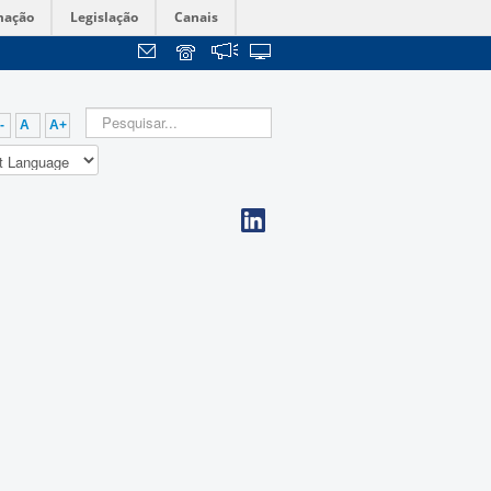
mação
Legislação
Canais
-
A
A+